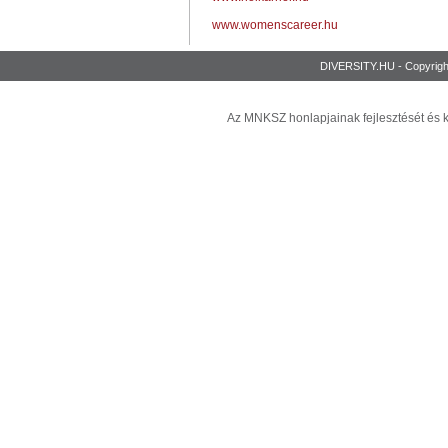
www.womenscareer.hu
DIVERSITY.HU - Copyrigh
Az MNKSZ honlapjainak fejlesztését és 