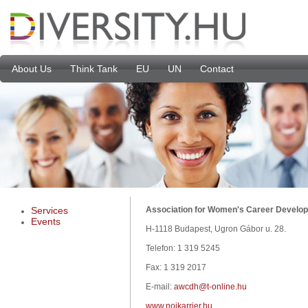
About Us
Think Tank
EU
UN
Contact
Services
Association for Women's Career Develop
Events
H-1118 Budapest, Ugron Gábor u. 28.
Telefon: 1 319 5245
Fax: 1 319 2017
E-mail: 
awcdh@t-online.hu
www.noikarrier.hu