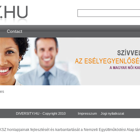
Contact
ces
DIVERSITY.HU - Copyright 2010
Impresszum
Jogi nyilatkozat
SZ honlapjainak fejlesztését és karbantartását a Nemzeti Együttműködési Alap tá