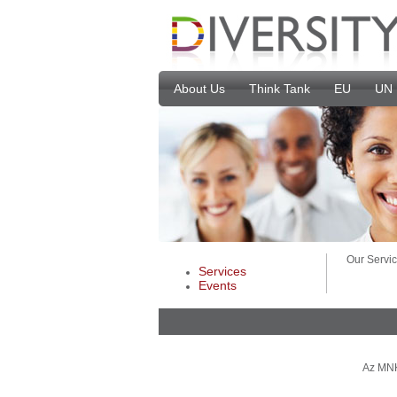
About Us
Think Tank
EU
UN
Our Servi
Services
Events
Az MNK